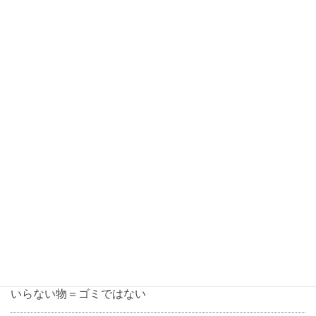
口コミ
口コミを投稿する
ウラベル
平均評価:
0 口コミ
最新記事
2019年12月18日
コラム
いらない物＝ゴミではない